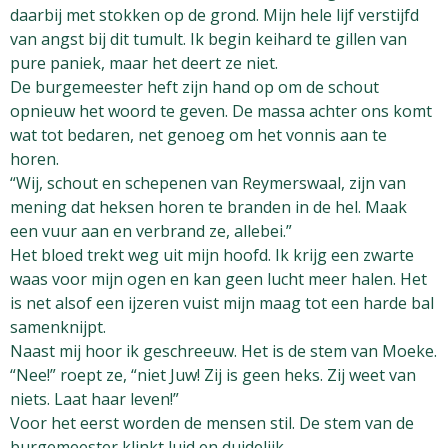
daarbij met stokken op de grond. Mijn hele lijf verstijfd
van angst bij dit tumult. Ik begin keihard te gillen van
pure paniek, maar het deert ze niet.
De burgemeester heft zijn hand op om de schout
opnieuw het woord te geven. De massa achter ons komt
wat tot bedaren, net genoeg om het vonnis aan te
horen.
“Wij, schout en schepenen van Reymerswaal, zijn van
mening dat heksen horen te branden in de hel. Maak
een vuur aan en verbrand ze, allebei.”
Het bloed trekt weg uit mijn hoofd. Ik krijg een zwarte
waas voor mijn ogen en kan geen lucht meer halen. Het
is net alsof een ijzeren vuist mijn maag tot een harde bal
samenknijpt.
Naast mij hoor ik geschreeuw. Het is de stem van Moeke.
“Nee!” roept ze, “niet Juw! Zij is geen heks. Zij weet van
niets. Laat haar leven!”
Voor het eerst worden de mensen stil. De stem van de
burgemeester klinkt luid en duidelijk.