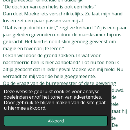
“De dochter van een heks is ook een heks.”
Dan doet Moeke iets verschrikkelijks. Ze laat mijn hand
los en zet een paar passen van mij af.
“Dat is mijn dochter niet,” zegt ze keihard. “Zij is een paar
jaar geleden gevonden en door de marskramer bij ons
gebracht. Het kind is nooit slim genoeg geweest om
magie en tovenarij te leren.”
Ik kan wel door de grond zakken. In wat voor
nachtmerrie ben ik hier aanbeland? Tot nu toe heb ik
altijd gedacht dat in ieder geval Moeke van mij hield. Nu
verraadt ze mij voor de hele goegemeente.
Op de vraag van de burgemeester of deze bewering
waar is, wordt Krijn de slotenmaker naar voren geduwd.
Deze website gebruikt cookies voor analyse-
doeleinden en/of het tonen van advertenties.
Hij heeft zich al die tijd in een portiek van een van de
Door gebruik te blijven maken van de site gaat
huizen aan het plein verborgen gehouden en de hele
u hiermee akkoord.
toestand van daaruit stiekem gade geslagen. Nu staat hij
vooraan, met de punten van zijn schoenen tegen de
Akkoord
eerste traptrede en zijn slaapmuts in zijn handen. De