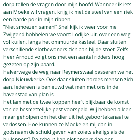
dorp tollen de vragen door mijn hoofd. Wanneer ik iets
aan Moeke wil vragen, krijg ik met de steel van een riek
een harde por in mijn ribben.
“Niet smoezen samen!” Snel kijk ik weer voor me.
Zwijgend hobbelen we voort: Lodijke uit, over een weg
vol kuilen, langs het ommuurde kasteel. Daar sluiten
verschillende slotbewoners zich aan bij de stoet. Zelfs
Heer Arnoud volgt ons met een aantal ridders hoog
gezeten op zijn paard.
Halverwege de weg naar Reymerswaal passeren we het
dorp Nieuwkerke. Ook daar sluiten hordes mensen zich
aan. Iedereen is benieuwd wat men met ons in de
havenstad van plan is.
Het lam met de twee koppen heeft blijkbaar de komst
van de besmettelijke pest voorspeld. Wij hebben alleen
maar geholpen om het dier uit het geboortekanaal te
verlossen. Hoe kunnen ze Moeke en mij dan in
godsnaam de schuld geven van zoiets akeligs als de
builenpest? De schout kan niet anders dan ons