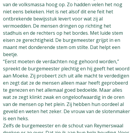
van de volksmassa hoog op. Zo hadden velen het nog
niet eens bekeken. Het is net alsof dit ene feit het
ontbrekende bewijsstuk levert voor wat zij al
vermoedden. De mensen dringen op richting het
stadhuis en de rechters op het bordes. Met luide stem
eisen ze gerechtigheid. De burgemeester grijpt in en
maant met donderende stem om stilte. Dat helpt een
beetje.
“Eerst moeten de verdachten nog gehoord worden,”
spreekt de burgemeester plechtig en hij geeft het woord
aan Moeke. Zij probeert zich uit alle macht te verdedigen
en zegt dat ze de mensen alleen maar heeft geprobeerd
te genezen en het allemaal goed bedoelde. Maar alles
wat ze zegt klinkt zwak en ongeloofwaardig in de oren
van de mensen op het plein. Zij hebben hun oordeel al
geveld en weten het zeker. De vrouw van de slotenmaker
is een heks.
Zelfs de burgemeester en de schout van Reymerswaal
denken er zo over. Dat zie ik aan hun hele houding. Voor