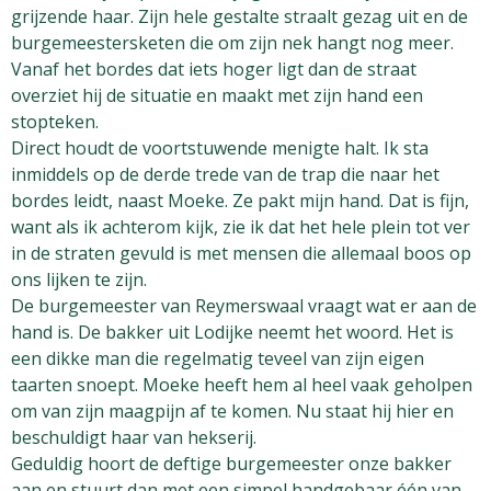
grijzende haar. Zijn hele gestalte straalt gezag uit en de
burgemeestersketen die om zijn nek hangt nog meer.
Vanaf het bordes dat iets hoger ligt dan de straat
overziet hij de situatie en maakt met zijn hand een
stopteken.
Direct houdt de voortstuwende menigte halt. Ik sta
inmiddels op de derde trede van de trap die naar het
bordes leidt, naast Moeke. Ze pakt mijn hand. Dat is fijn,
want als ik achterom kijk, zie ik dat het hele plein tot ver
in de straten gevuld is met mensen die allemaal boos op
ons lijken te zijn.
De burgemeester van Reymerswaal vraagt wat er aan de
hand is. De bakker uit Lodijke neemt het woord. Het is
een dikke man die regelmatig teveel van zijn eigen
taarten snoept. Moeke heeft hem al heel vaak geholpen
om van zijn maagpijn af te komen. Nu staat hij hier en
beschuldigt haar van hekserij.
Geduldig hoort de deftige burgemeester onze bakker
aan en stuurt dan met een simpel handgebaar één van