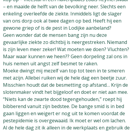
– en maaide de helft van de bevolking neer. Slechts een
enkeling overleefde de ziekte. Inmiddels ligt de slager
van ons dorp ook al twee dagen op bed. Heeft hij een
gewone griep of is de pest in Lodijke aanbeland?
Geen wonder dat de mensen bang zijn nu deze
gevaarlijke ziekte zo dichtbij is neergestreken. Niemand
is zijn leven meer zeker! Wat moeten we doen? Vluchten?
Maar waar kunnen we heen?? Geen dorpeling zal ons in
huis nemen uit angst zelf besmet te raken.
Moeke dwingt mij mezelf van top tot teen in te smeren
met azijn. Allebei ruiken wij de hele dag een beetje zuur.
Misschien houdt dat de besmetting op afstand… Krijn de
slotenmaker vindt het bijgeloof en doet er niet aan mee.
“Niets kan de zwarte dood tegengehouden,” roept hij
bibberend vanuit zijn bedstee. De bange smid is in bed
gaan liggen en weigert er nog uit te komen voordat de
pestepidemie is overgewaaid. Ik moet er wel om lachen.
Al de hele dag zit ik alleen in de werkplaats en gebruik de