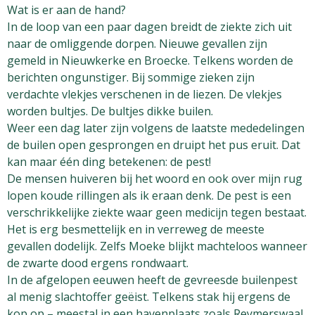
Wat is er aan de hand?
In de loop van een paar dagen breidt de ziekte zich uit
naar de omliggende dorpen. Nieuwe gevallen zijn
gemeld in Nieuwkerke en Broecke. Telkens worden de
berichten ongunstiger. Bij sommige zieken zijn
verdachte vlekjes verschenen in de liezen. De vlekjes
worden bultjes. De bultjes dikke builen.
Weer een dag later zijn volgens de laatste mededelingen
de builen open gesprongen en druipt het pus eruit. Dat
kan maar één ding betekenen: de pest!
De mensen huiveren bij het woord en ook over mijn rug
lopen koude rillingen als ik eraan denk. De pest is een
verschrikkelijke ziekte waar geen medicijn tegen bestaat.
Het is erg besmettelijk en in verreweg de meeste
gevallen dodelijk. Zelfs Moeke blijkt machteloos wanneer
de zwarte dood ergens rondwaart.
In de afgelopen eeuwen heeft de gevreesde builenpest
al menig slachtoffer geëist. Telkens stak hij ergens de
kop op – meestal in een havenplaats zoals Reymerswaal