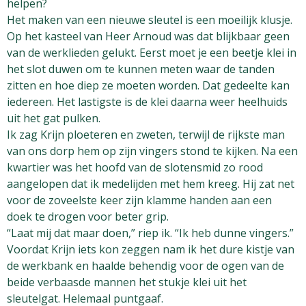
helpen?
Het maken van een nieuwe sleutel is een moeilijk klusje.
Op het kasteel van Heer Arnoud was dat blijkbaar geen
van de werklieden gelukt. Eerst moet je een beetje klei in
het slot duwen om te kunnen meten waar de tanden
zitten en hoe diep ze moeten worden. Dat gedeelte kan
iedereen. Het lastigste is de klei daarna weer heelhuids
uit het gat pulken.
Ik zag Krijn ploeteren en zweten, terwijl de rijkste man
van ons dorp hem op zijn vingers stond te kijken. Na een
kwartier was het hoofd van de slotensmid zo rood
aangelopen dat ik medelijden met hem kreeg. Hij zat net
voor de zoveelste keer zijn klamme handen aan een
doek te drogen voor beter grip.
“Laat mij dat maar doen,” riep ik. “Ik heb dunne vingers.”
Voordat Krijn iets kon zeggen nam ik het dure kistje van
de werkbank en haalde behendig voor de ogen van de
beide verbaasde mannen het stukje klei uit het
sleutelgat. Helemaal puntgaaf.