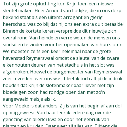
Tot zijn grote opluchting kon Krijn toen een nieuwe
sleutel maken. Heer Arnoud van Lodijke, die in ons dorp
bekend staat als een uiterst arrogant en gierig
heerschap, was zo blij dat hij ons een extra duit betaalde!
Binnen de kortste keren verspreidde dit nieuwtje zich
overal rond. Van heinde en verre weten de mensen ons
sindsdien te vinden voor het openmaken van hun sloten.
We moesten zelfs een keer helemaal naar de grote
havenstad Reymerswaal omdat de sleutel van de zware
eikenhouten deuren van het stadhuis in het slot was
afgebroken. Hoewel de burgemeester van Reymerswaal
zeer tevreden over ons was, bleef ik toch altijd de indruk
houden dat Krijn de slotenmaker daar liever met zijn
bloedeigen zoon had rondgelopen dan met zo’n
aangewaaid meisje als ik.
Voor Moeke is dat anders. Zij is van het begin af aan dol
op mij geweest. Van haar leer ik iedere dag over de
genezing van allerlei kwalen door het gebruik van
planten en kruiden. Daar weet zij alles van. Tijdens die