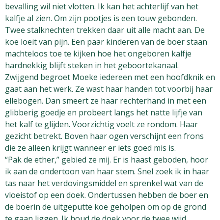
bevalling wil niet vlotten. Ik kan het achterlijf van het
kalfje al zien. Om zijn pootjes is een touw gebonden.
Twee stalknechten trekken daar uit alle macht aan. De
koe loeit van pijn. Een paar kinderen van de boer staan
machteloos toe te kijken hoe het ongeboren kalfje
hardnekkig blijft steken in het geboortekanaal.
Zwijgend begroet Moeke iedereen met een hoofdknik en
gaat aan het werk. Ze wast haar handen tot voorbij haar
ellebogen. Dan smeert ze haar rechterhand in met een
glibberig goedje en probeert langs het natte lijfje van
het kalf te glijden. Voorzichtig voelt ze rondom. Haar
gezicht betrekt. Boven haar ogen verschijnt een frons
die ze alleen krijgt wanneer er iets goed mis is.
“Pak de ether,” gebied ze mij. Er is haast geboden, hoor
ik aan de ondertoon van haar stem. Snel zoek ik in haar
tas naar het verdovingsmiddel en sprenkel wat van de
vloeistof op een doek. Ondertussen hebben de boer en
de boerin de uitgeputte koe geholpen om op de grond
te gaan liggen. Ik houd de doek voor de twee wijd