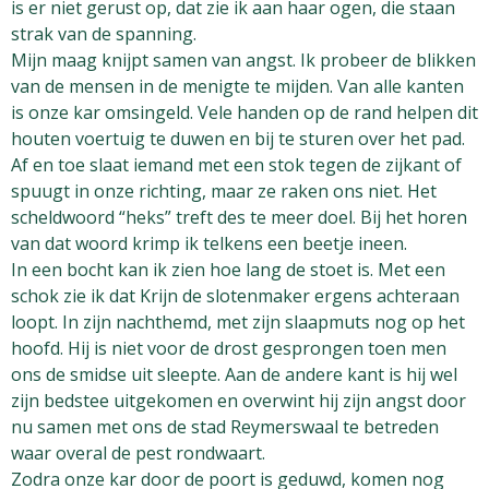
is er niet gerust op, dat zie ik aan haar ogen, die staan
strak van de spanning.
Mijn maag knijpt samen van angst. Ik probeer de blikken
van de mensen in de menigte te mijden. Van alle kanten
is onze kar omsingeld. Vele handen op de rand helpen dit
houten voertuig te duwen en bij te sturen over het pad.
Af en toe slaat iemand met een stok tegen de zijkant of
spuugt in onze richting, maar ze raken ons niet. Het
scheldwoord “heks” treft des te meer doel. Bij het horen
van dat woord krimp ik telkens een beetje ineen.
In een bocht kan ik zien hoe lang de stoet is. Met een
schok zie ik dat Krijn de slotenmaker ergens achteraan
loopt. In zijn nachthemd, met zijn slaapmuts nog op het
hoofd. Hij is niet voor de drost gesprongen toen men
ons de smidse uit sleepte. Aan de andere kant is hij wel
zijn bedstee uitgekomen en overwint hij zijn angst door
nu samen met ons de stad Reymerswaal te betreden
waar overal de pest rondwaart.
Zodra onze kar door de poort is geduwd, komen nog