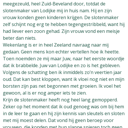
meegezeuld, heel Zuid-Beveland door, totdat de
slotenmaker van Lodijke mij in huis nam. Hij en zijn
vrouw konden geen kinderen krijgen. De slotenmaker
zelf schijnt nog erg te hebben tegengestribbeld, want hij
had liever een zoon gehad. Zijn vrouw vond een meisje
beter dan niets.
Wekenlang is er in heel Zeeland navraag naar mij
gedaan. Geen mens kon echter vertellen hoe ik heette.
Toen noemden ze mij maar Juw, naar het eerste woordje
dat ik brabbelde. Juw van Lodijke en zo is het gebleven.
Volgens de schatting ben ik inmiddels zo’n veertien jaar
oud. Dat kan best kloppen, want ik vloei nog niet en mijn
borsten zijn pas net begonnen met groeien. Ik voel het
gewoon, al is er nog amper iets te zien.
Krijn de slotenmaker heeft nog heel lang gemopperd.
Zeker op het moment dat ik oud genoeg was om bij hem
in de leer te gaan en hij zijn kennis van sleutels en sloten
met mij moest delen. Dat vond hij geen beroep voor
vrouwen, die konden met hun slappe spieren toch geen