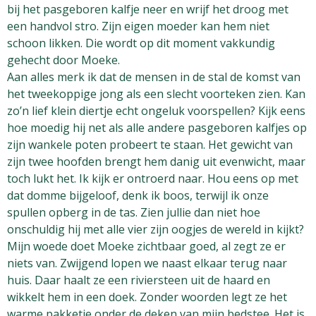
bij het pasgeboren kalfje neer en wrijf het droog met
een handvol stro. Zijn eigen moeder kan hem niet
schoon likken. Die wordt op dit moment vakkundig
gehecht door Moeke.
Aan alles merk ik dat de mensen in de stal de komst van
het tweekoppige jong als een slecht voorteken zien. Kan
zo’n lief klein diertje echt ongeluk voorspellen? Kijk eens
hoe moedig hij net als alle andere pasgeboren kalfjes op
zijn wankele poten probeert te staan. Het gewicht van
zijn twee hoofden brengt hem danig uit evenwicht, maar
toch lukt het. Ik kijk er ontroerd naar. Hou eens op met
dat domme bijgeloof, denk ik boos, terwijl ik onze
spullen opberg in de tas. Zien jullie dan niet hoe
onschuldig hij met alle vier zijn oogjes de wereld in kijkt?
Mijn woede doet Moeke zichtbaar goed, al zegt ze er
niets van. Zwijgend lopen we naast elkaar terug naar
huis. Daar haalt ze een riviersteen uit de haard en
wikkelt hem in een doek. Zonder woorden legt ze het
warme pakketje onder de deken van mijn bedstee. Het is