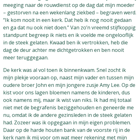
meeging naar de rouwdienst op de dag dat mijn moeder
– gestorven na een wekenlang ziekbed – begraven werd.
“Ik kom nooit in een kerk. Dat heb ik nog nooit gedaan
en ga dat nu ook niet doen.” Van zo’n vreemd stijfkoppig
standpunt begreep ik niets en ik voelde me ongelooflijk
in de steek gelaten. Kwaad ben ik vertrokken, heb die
dag de deur achter me dichtgetrokken en ben nooit
meer teruggegaan.
De kerk was al vol toen ik binnenkwam. Snel zocht ik
mijn plekje vooraan op, naast mijn vader en tussen mijn
oudere broer John en mijn jongere zusje Amy Lee. Op de
kist voor ons lagen bloemen namens de kinderen, dus
ook namens mij, maar ik wist van niks. Ik had mij totaal
niet met de begrafenis beziggehouden en geneerde me
nu, omdat ik de andere gezinsleden in de steek gelaten
had. Zozeer was ik opgegaan in mijn eigen problemen.
Daar op de harde houten bank van de voorste rij in de
kerk nam ik mij voor om wat meer rekening met mijn