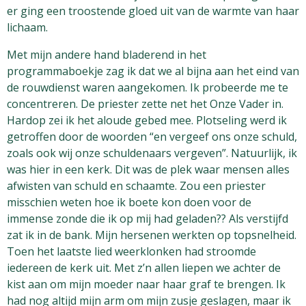
er ging een troostende gloed uit van de warmte van haar
lichaam.
Met mijn andere hand bladerend in het
programmaboekje zag ik dat we al bijna aan het eind van
de rouwdienst waren aangekomen. Ik probeerde me te
concentreren. De priester zette net het Onze Vader in.
Hardop zei ik het aloude gebed mee. Plotseling werd ik
getroffen door de woorden “en vergeef ons onze schuld,
zoals ook wij onze schuldenaars vergeven”. Natuurlijk, ik
was hier in een kerk. Dit was de plek waar mensen alles
afwisten van schuld en schaamte. Zou een priester
misschien weten hoe ik boete kon doen voor de
immense zonde die ik op mij had geladen?? Als verstijfd
zat ik in de bank. Mijn hersenen werkten op topsnelheid.
Toen het laatste lied weerklonken had stroomde
iedereen de kerk uit. Met z’n allen liepen we achter de
kist aan om mijn moeder naar haar graf te brengen. Ik
had nog altijd mijn arm om mijn zusje geslagen, maar ik