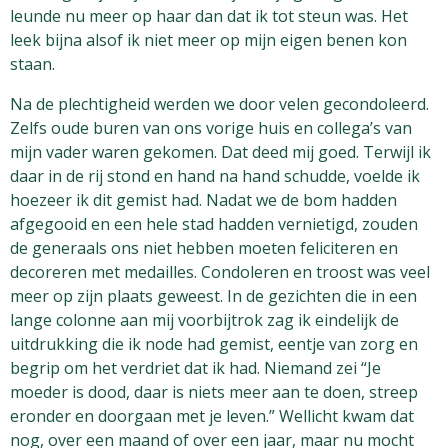
leunde nu meer op haar dan dat ik tot steun was. Het
leek bijna alsof ik niet meer op mijn eigen benen kon
staan.
Na de plechtigheid werden we door velen gecondoleerd.
Zelfs oude buren van ons vorige huis en collega’s van
mijn vader waren gekomen. Dat deed mij goed. Terwijl ik
daar in de rij stond en hand na hand schudde, voelde ik
hoezeer ik dit gemist had. Nadat we de bom hadden
afgegooid en een hele stad hadden vernietigd, zouden
de generaals ons niet hebben moeten feliciteren en
decoreren met medailles. Condoleren en troost was veel
meer op zijn plaats geweest. In de gezichten die in een
lange colonne aan mij voorbijtrok zag ik eindelijk de
uitdrukking die ik node had gemist, eentje van zorg en
begrip om het verdriet dat ik had. Niemand zei “Je
moeder is dood, daar is niets meer aan te doen, streep
eronder en doorgaan met je leven.” Wellicht kwam dat
nog, over een maand of over een jaar, maar nu mocht