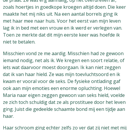
de praat. Ze was erg aanhalig, op het overdreven af,
zoals hoertjes in goedkope kroegen altijd doen. Die keer
maakte het mij niks uit. Na een aantal borrels ging ik
met haar mee naar huis. Voor het eerst van mijn leven
lag ik in bed met een vrouw en ik werd er verlegen van.
Toen ze merkte dat dit mijn eerste keer was hoefde ik
niet te betalen.
Misschien vond ze me aardig. Misschien had ze gewoon
iemand nodig, net als ik. We kregen een soort relatie, of
iets wat daarvoor moest doorgaan. Ik kan niet zeggen
dat ik van haar hield. Ze was mijn toevluchtsoord en ik
kwam er vooral voor de seks. De fysieke ontlading gaf
ook aan mijn emoties een enorme opluchting. Hoewel
Maria naar eigen zeggen gewoon van seks hield, voelde
ze zich toch schuldig dat ze als prostituee door het leven
ging. Juist die gedeelde schaamte bond mij een tijdje aan
haar.
Haar schroom ging echter zelfs zo ver dat zij niet met mij