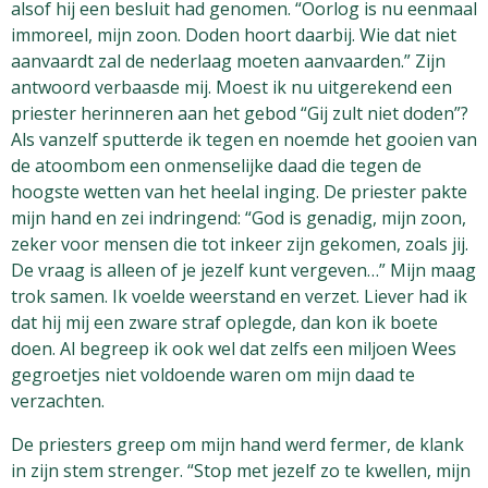
alsof hij een besluit had genomen. “Oorlog is nu eenmaal
immoreel, mijn zoon. Doden hoort daarbij. Wie dat niet
aanvaardt zal de nederlaag moeten aanvaarden.” Zijn
antwoord verbaasde mij. Moest ik nu uitgerekend een
priester herinneren aan het gebod “Gij zult niet doden”?
Als vanzelf sputterde ik tegen en noemde het gooien van
de atoombom een onmenselijke daad die tegen de
hoogste wetten van het heelal inging. De priester pakte
mijn hand en zei indringend: “God is genadig, mijn zoon,
zeker voor mensen die tot inkeer zijn gekomen, zoals jij.
De vraag is alleen of je jezelf kunt vergeven…” Mijn maag
trok samen. Ik voelde weerstand en verzet. Liever had ik
dat hij mij een zware straf oplegde, dan kon ik boete
doen. Al begreep ik ook wel dat zelfs een miljoen Wees
gegroetjes niet voldoende waren om mijn daad te
verzachten.
De priesters greep om mijn hand werd fermer, de klank
in zijn stem strenger. “Stop met jezelf zo te kwellen, mijn