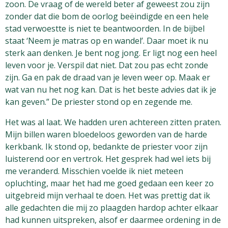
zoon. De vraag of de wereld beter af geweest zou zijn
zonder dat die bom de oorlog beëindigde en een hele
stad verwoestte is niet te beantwoorden. In de bijbel
staat ‘Neem je matras op en wandel’. Daar moet ik nu
sterk aan denken. Je bent nog jong. Er ligt nog een heel
leven voor je. Verspil dat niet. Dat zou pas echt zonde
zijn. Ga en pak de draad van je leven weer op. Maak er
wat van nu het nog kan. Dat is het beste advies dat ik je
kan geven.” De priester stond op en zegende me.
Het was al laat. We hadden uren achtereen zitten praten.
Mijn billen waren bloedeloos geworden van de harde
kerkbank. Ik stond op, bedankte de priester voor zijn
luisterend oor en vertrok. Het gesprek had wel iets bij
me veranderd. Misschien voelde ik niet meteen
opluchting, maar het had me goed gedaan een keer zo
uitgebreid mijn verhaal te doen. Het was prettig dat ik
alle gedachten die mij zo plaagden hardop achter elkaar
had kunnen uitspreken, alsof er daarmee ordening in de