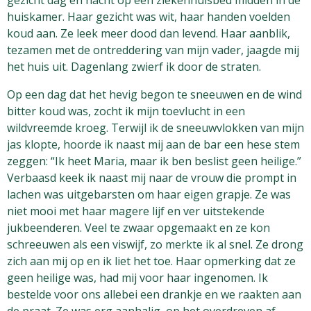
gezicht dag en nacht op een ziekenhuisbed midden in de
huiskamer. Haar gezicht was wit, haar handen voelden
koud aan. Ze leek meer dood dan levend. Haar aanblik,
tezamen met de ontreddering van mijn vader, jaagde mij
het huis uit. Dagenlang zwierf ik door de straten.
Op een dag dat het hevig begon te sneeuwen en de wind
bitter koud was, zocht ik mijn toevlucht in een
wildvreemde kroeg. Terwijl ik de sneeuwvlokken van mijn
jas klopte, hoorde ik naast mij aan de bar een hese stem
zeggen: “Ik heet Maria, maar ik ben beslist geen heilige.”
Verbaasd keek ik naast mij naar de vrouw die prompt in
lachen was uitgebarsten om haar eigen grapje. Ze was
niet mooi met haar magere lijf en ver uitstekende
jukbeenderen. Veel te zwaar opgemaakt en ze kon
schreeuwen als een viswijf, zo merkte ik al snel. Ze drong
zich aan mij op en ik liet het toe. Haar opmerking dat ze
geen heilige was, had mij voor haar ingenomen. Ik
bestelde voor ons allebei een drankje en we raakten aan