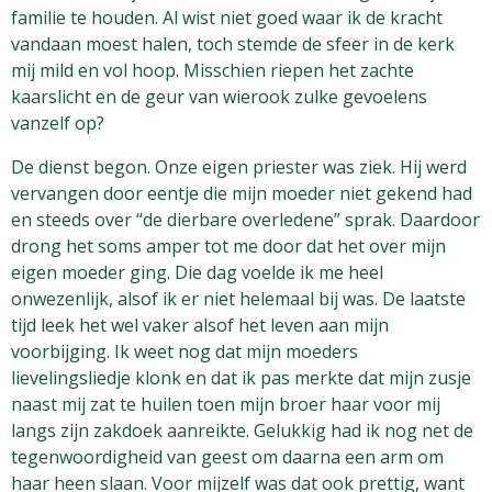
familie te houden. Al wist niet goed waar ik de kracht
vandaan moest halen, toch stemde de sfeer in de kerk
mij mild en vol hoop. Misschien riepen het zachte
kaarslicht en de geur van wierook zulke gevoelens
vanzelf op?
De dienst begon. Onze eigen priester was ziek. Hij werd
vervangen door eentje die mijn moeder niet gekend had
en steeds over “de dierbare overledene” sprak. Daardoor
drong het soms amper tot me door dat het over mijn
eigen moeder ging. Die dag voelde ik me heel
onwezenlijk, alsof ik er niet helemaal bij was. De laatste
tijd leek het wel vaker alsof het leven aan mijn
voorbijging. Ik weet nog dat mijn moeders
lievelingsliedje klonk en dat ik pas merkte dat mijn zusje
naast mij zat te huilen toen mijn broer haar voor mij
langs zijn zakdoek aanreikte. Gelukkig had ik nog net de
tegenwoordigheid van geest om daarna een arm om
haar heen slaan. Voor mijzelf was dat ook prettig, want